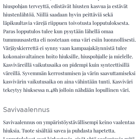
hiuspohjan terveyttä, edistävät hiusten kasvua ja estävät
hiustenlähtöä. Niillä saadaan hyvin peittäviä sekä
läpikuultavia värejä riippuen toivotusta lopputuloksesta.
Paras lopputulos tulee kun pysytään lähellä omaa
tummuusastetta eli nostetaan oma väri esiin luonnollisesti.
Värjäyskierrettä ei synny vaan kampaajakäynnistä tulee
kokonaisvaltainen hoito hiuksille, hiuspohjalle ja mielelle.
Kasviväreillä vaikutusaika on pidempi kuin synteettisillä
väreillä. Syvemmän kerrostumisen ja värin saavuttamiseksi
kasvivärin vaikutusaika on aina vähintään tunti. Kasviväri
tekeytyy hiuksessa n.48h jolloin nähdään lopullinen väri.
Savivaalennus
Savivaalennus on ympäristöystävällisempi keino vaalentaa
hiuksia. Tuote sisältää savea ja puhdasta hapetetta.
Lopputulokset ovat kirkastavia, eivät yhtä vaalentavia mitä