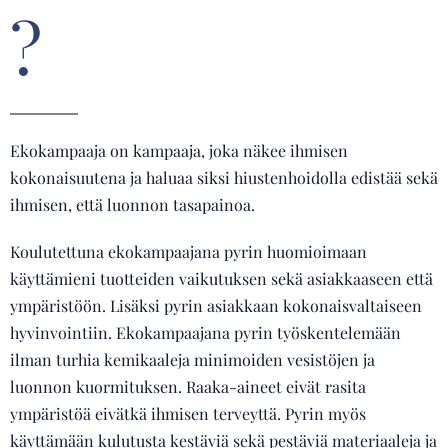
?
Ekokampaaja on kampaaja, joka näkee ihmisen
kokonaisuutena ja haluaa siksi hiustenhoidolla edistää sekä
ihmisen, että luonnon tasapainoa.
Koulutettuna ekokampaajana pyrin huomioimaan
käyttämieni tuotteiden vaikutuksen sekä asiakkaaseen että
ympäristöön. Lisäksi pyrin asiakkaan kokonaisvaltaiseen
hyvinvointiin. Ekokampaajana pyrin työskentelemään
ilman turhia kemikaaleja minimoiden vesistöjen ja
luonnon kuormituksen. Raaka-aineet eivät rasita
ympäristöä eivätkä ihmisen terveyttä. Pyrin myös
käyttämään kulutusta kestäviä sekä pestäviä materiaaleja ja