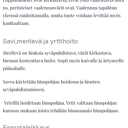
ns. perinteiset vaalennusvärit ovat. Vaalennus tapahtuu
yleensä raidoittamalla, mutta tuote voidaan levittää myös
kauttaaltaan.
Savi,merilevä ja yrttihoito
Merilevä
on hiuksia syväpuhdistava, väriä kirkastava,
hieman kosteuttava hoito. Sopii myös kuivalle ja ärtyneelle
päänahalle.
Savea käytetään hiuspohjan hoidossa ja hiusten
syväpuhdistamiseen.
Yrteillä hoidetaan hiuspohjaa. Yrtit valitaan hiuspohjan
kunnon mukaan joista tehdään hiusnaamio hiuspohjaan.
Energialeikkaus