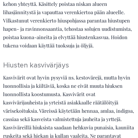
kehon yhteyttä. Käsittely poistaa niskan alueen
lihasjännitystä ja vapauttaa verenkiertoa pään alueelle.
Vilkastunut verenkierto hiuspohjassa parantaa hiustupen
hapen- ja ravinnonsaantia, tehostaa solujen uudistumista,
poistaa kuona-aineita ja elvyttää hiustenkasvua. Hoidon
tukena voidaan käyttää tuoksuja ja öljyjä.
Hiusten kasvivärjäys
Kasvivärit ovat hyvin pysyviä ns. kestovärejä, mutta hyvin
luonnollisia ja kiiltäviä, koska ne eivät muuta hiuksen
luonnollista koostumusta. Kasvivärit ovat
kasvivärijauheista ja yrteistä asiakkaalle räätälöityjä
värisekoituksia. Väreissä käytetään hennaa, amlaa, indigoa,
cassiaa sekä kasveista valmistettuja jauheita ja yrttejä.
Kasviväreillä hiuksista saadaan hehkuvia punaisia, kauniita
ruskeita sekä hiekan ja kullan vaaleita. Ne parantavat