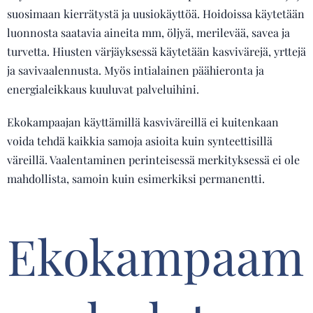
suosimaan kierrätystä ja uusiokäyttöä. Hoidoissa käytetään
luonnosta saatavia aineita mm, öljyä, merilevää, savea ja
turvetta. Hiusten värjäyksessä käytetään kasvivärejä, yrttejä
ja savivaalennusta. Myös intialainen päähieronta ja
energialeikkaus kuuluvat palveluihini.
Ekokampaajan käyttämillä kasviväreillä ei kuitenkaan
voida tehdä kaikkia samoja asioita kuin synteettisillä
väreillä. Vaalentaminen perinteisessä merkityksessä ei ole
mahdollista, samoin kuin esimerkiksi permanentti.
Ekokampaam